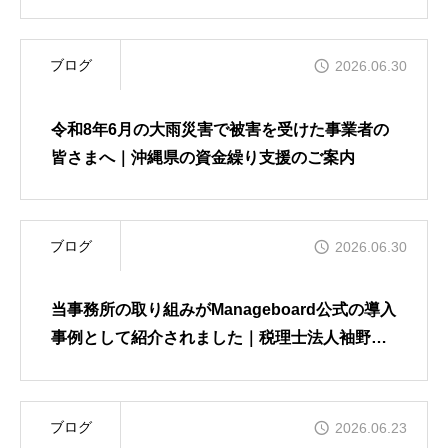
袖野会計沖縄オフィス
ブログ
2026.06.30
お問い合わせ
令和8年6月の大雨災害で被害を受けた事業者の
皆さまへ｜沖縄県の資金繰り支援のご案内
ブログ
2026.06.30
当事務所の取り組みがManageboard公式の導入
事例として紹介されました｜税理士法人袖野会
計沖縄オフィス
ブログ
2026.06.23