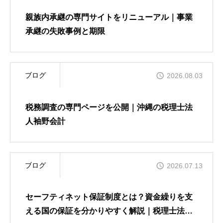
お客様のご紹介
親族内承継の専門サイトをリニューアル｜事業
承継の失敗事例と期限
よくあるご質問（FAQ）
ブログ
2026.08.03
相談事例
税務調査の専門ページを公開｜沖縄の税理士法
人袖野会計
お知らせ
ブログ
2026.07.13
ブログ
セーフティネット保証制度とは？資金繰りを支
える国の保証を分かりやすく解説｜税理士法人
採用情報