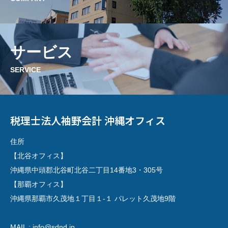
サービス
SERVICE
税理士法人袖野会計 沖縄オフィス
住所
【北谷オフィス】
沖縄県中頭郡北谷町北谷二丁目14番地3・305号
【那覇オフィス】
沖縄県那覇市久茂地１丁目１-１ パレット久茂地9階
MAIL : info@sdnd.jp