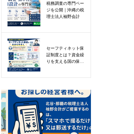
税務調査の専門ペー
税務調査の専門ペー
ジを公開｜沖縄の税
ジを公開｜沖縄の税
理士法人袖野会計
理士法人袖野会計
セーフティネット保
那覇の税理士へのよ
証制度とは？資金繰
くある悩み5選！費
りを支える国の保証
用や変更の不安を解
を分かりやすく解説
決｜袖野会計
｜税理士法人袖野会
計沖縄オフィス