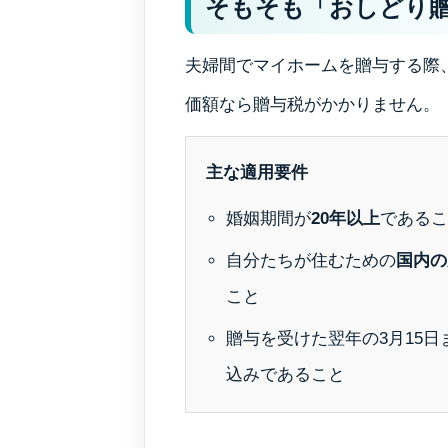
そもそも「おしどり
夫婦間でマイホームを贈与する際、
価額なら贈与税がかかりません。
主な適用要件
婚姻期間が
20年以上
であるこ
自分たちが住むための
国内の
こと
贈与を受けた翌年の3月15
込みであること