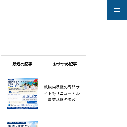
最近の記事
おすすめ記事
親族内承継の専門サ
沖縄で一番給与の高
イトをリニューアル
い会計事務所を目指
｜事業承継の失敗事
す理由｜税理士法人
例と期限
袖野会計沖縄オフィ
ス