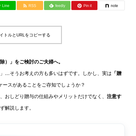
Line
RSS
feedly
Pin it
note
【税理士監修】顧問料は適正？沖縄で乗
り換えるべき税理士、3つの条件（2025
年最新版）
イトルとURLをコピーする
除）」をご検討のご夫婦へ。
」…そうお考えの方も多いはずです。しかし、実は
「贈
ケースがあることをご存知でしょうか？
、おしどり贈与の仕組みやメリットだけでなく、
注意す
ず解説します。