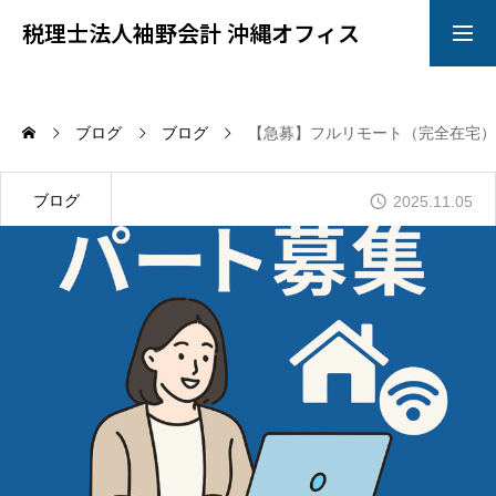
税理士法人袖野会計 沖縄オフィス
お問い合わせ
ＬＩＮＥ相談
ブログ
ブログ
【急募】フルリモート（完全在宅）
トップ
ブログ
2025.11.05
サービス
会社概要
スタッフ