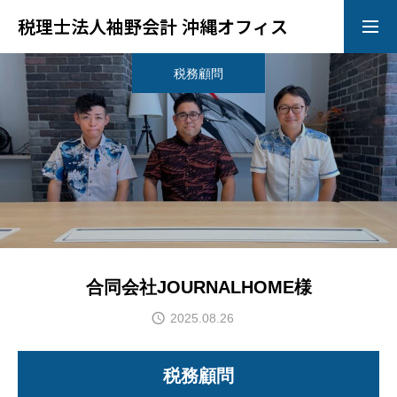
税理士法人袖野会計 沖縄オフィス
税務顧問
お問い合わせ
ＬＩＮＥ相談
トップ
サービス
会社概要
合同会社JOURNALHOME様
2025.08.26
スタッフ
税務顧問